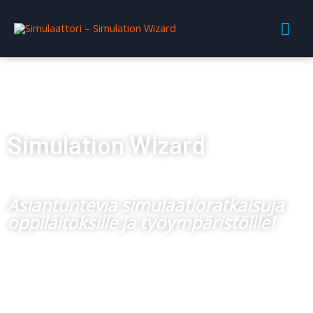
Simulation Wizard
Asiantuntevia simulaatioratkaisuja
oppilaitoksille ja työympäristöille!