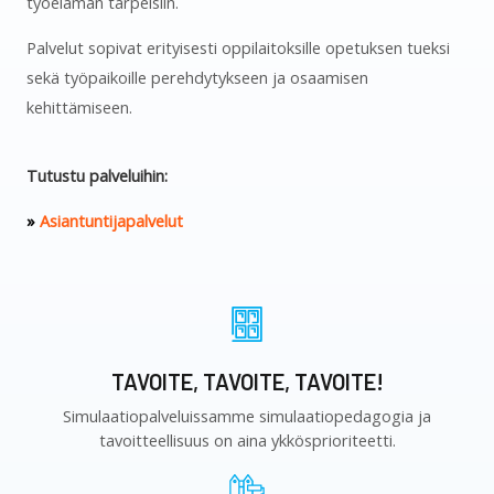
työelämän tarpeisiin.
Palvelut sopivat erityisesti oppilaitoksille opetuksen tueksi
sekä työpaikoille perehdytykseen ja osaamisen
kehittämiseen.
Tutustu palveluihin:
»
Asiantuntijapalvelut
TAVOITE, TAVOITE, TAVOITE!
Simulaatiopalveluissamme simulaatiopedagogia ja
tavoitteellisuus on aina ykkösprioriteetti.